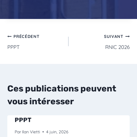
Navigation
PRÉCÉDENT
SUIVANT
PPPT
RNIC 2026
de
l’article
Ces publications peuvent
vous intéresser
PPPT
Par
Ilan Vietti
4 juin, 2026