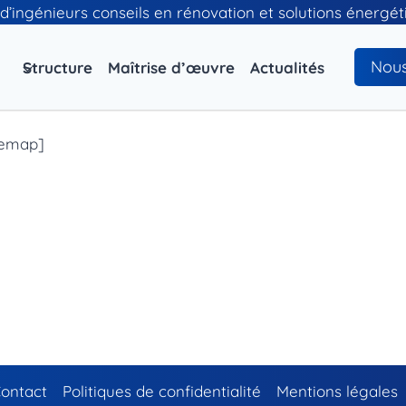
d’ingénieurs conseils en rénovation et solutions énergé
Nous
Structure
Maîtrise d’œuvre
Actualités
temap]
ontact
Politiques de confidentialité
Mentions légales