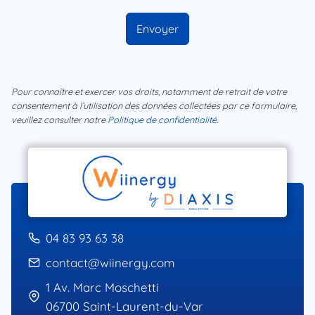
Envoyer
Pour connaître et exercer vos droits, notamment de retrait de votre
consentement à l’utilisation des données collectées par ce formulaire,
veuillez consulter notre
Politique de confidentialité
.
04 83 93 63 38
contact@wiinergy.com
1 Av. Marc Moschetti
06700 Saint-Laurent-du-Var